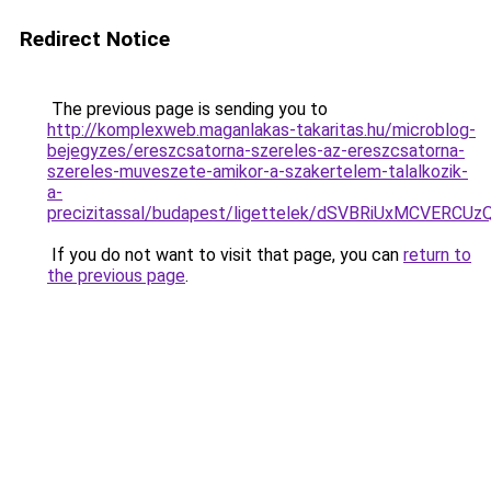
Redirect Notice
The previous page is sending you to
http://komplexweb.maganlakas-takaritas.hu/microblog-
bejegyzes/ereszcsatorna-szereles-az-ereszcsatorna-
szereles-muveszete-amikor-a-szakertelem-talalkozik-
a-
precizitassal/budapest/ligettelek/dSVBRiUxMCV
If you do not want to visit that page, you can
return to
the previous page
.