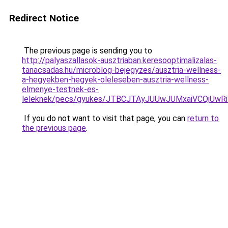
Redirect Notice
The previous page is sending you to
http://palyaszallasok-ausztriaban.keresooptimalizalas-
tanacsadas.hu/microblog-bejegyzes/ausztria-wellness-
a-hegyekben-hegyek-oleleseben-ausztria-wellness-
elmenye-testnek-es-
leleknek/pecs/gyukes/JTBCJTAyJUUwJUMxaiVCQiUw
If you do not want to visit that page, you can
return to
the previous page
.