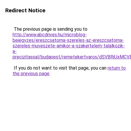
Redirect Notice
The previous page is sending you to
http://www.abcdrives.hu/microblog-
bejegyzes/ereszcsatorna-szereles-az-ereszcsatorna-
szereles-muveszete-amikor-a-szakertelem-talalkozik-
a-
precizitassal/budapest/remetekertvaros/dSVBRi
If you do not want to visit that page, you can
return to
the previous page
.