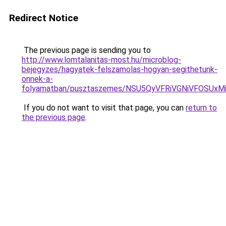
Redirect Notice
The previous page is sending you to
http://www.lomtalanitas-most.hu/microblog-
bejegyzes/hagyatek-felszamolas-hogyan-segithetunk-
onnek-a-
folyamatban/pusztaszemes/NSU5QyVFRiVGNiVFOS
If you do not want to visit that page, you can
return to
the previous page
.