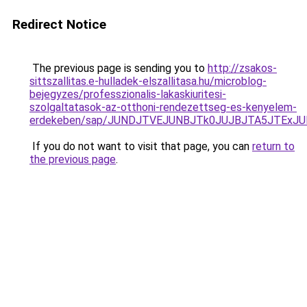
Redirect Notice
The previous page is sending you to
http://zsakos-
sittszallitas.e-hulladek-elszallitasa.hu/microblog-
bejegyzes/professzionalis-lakaskiuritesi-
szolgaltatasok-az-otthoni-rendezettseg-es-kenyelem-
erdekeben/sap/JUNDJTVEJUNBJTk0JUJBJTA5JTExJU
If you do not want to visit that page, you can
return to
the previous page
.